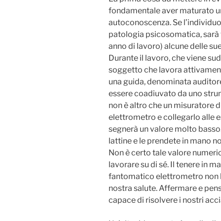
fondamentale aver maturato un 
autoconoscenza. Se l’individuo 
patologia psicosomatica, sarà f
anno di lavoro) alcune delle s
Durante il lavoro, che viene sudd
soggetto che lavora attivamente
una guida, denominata auditore 
essere coadiuvato da uno stru
non è altro che un misuratore 
elettrometro e collegarlo alle e
segnerà un valore molto basso.
lattine e le prendete in mano n
Non è certo tale valore numeric
lavorare su di sé. Il tenere in 
fantomatico elettrometro non h
nostra salute. Affermare e pen
capace di risolvere i nostri acci