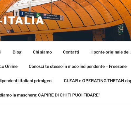
-ITALIA
i
Blog
Chi siamo
Contatti
Il ponte originale del
co Online
Conosci te stesso in modo indipendente – Freezone
ipendenti italiani primigeni
CLEAR e OPERATING THETAN dopo 
diamo la maschera: CAPIRE DI CHI TI PUOI FIDARE”