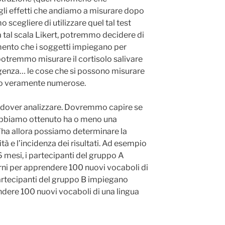
gli effetti che andiamo a misurare dopo
scegliere di utilizzare quel tal test
a tal scala Likert, potremmo decidere di
mento che i soggetti impiegano per
otremmo misurare il cortisolo salivare
ergenza… le cose che si possono misurare
ono veramente numerose.
a dover analizzare. Dovremmo capire se
e abbiamo ottenuto ha o meno una
e l’ha allora possiamo determinare la
ità e l’incidenza dei risultati. Ad esempio
mesi, i partecipanti del gruppo A
i per apprendere 100 nuovi vocaboli di
partecipanti del gruppo B impiegano
ere 100 nuovi vocaboli di una lingua