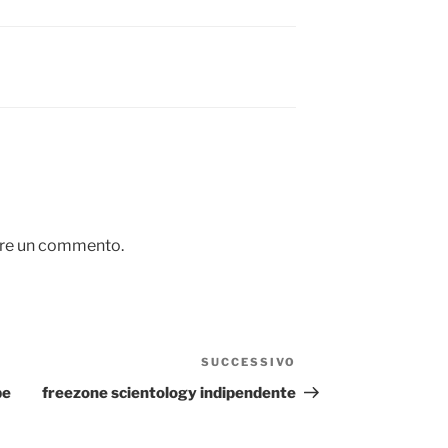
are un commento.
SUCCESSIVO
Articolo
successivo
pe
freezone scientology indipendente