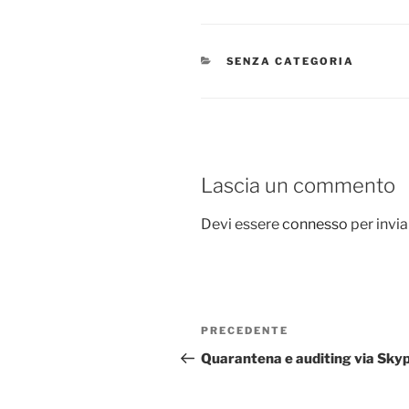
CATEGORIE
SENZA CATEGORIA
Lascia un commento
Devi essere
connesso
per invi
Navigazione
Articolo
PRECEDENTE
articoli
precedente:
Quarantena e auditing via Sky