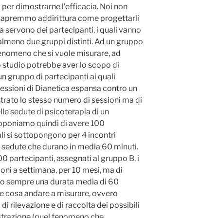
 per dimostrarne l’efficacia. Noi non
, sapremmo addirittura come progettarli
 servono dei partecipanti, i quali vanno
lmeno due gruppi distinti. Ad un gruppo
enomeno che si vuole misurare, ad
 studio potrebbe aver lo scopo di
un gruppo di partecipanti ai quali
essioni di Dianetica espansa contro un
trato lo stesso numero di sessioni ma di
lle sedute di psicoterapia di un
pponiamo quindi di avere 100
ali si sottopongono per 4 incontri
le sedute che durano in media 60 minuti.
00 partecipanti, assegnati al gruppo B, i
ioni a settimana, per 10 mesi, ma di
anno sempre una durata media di 60
che cosa andare a misurare, ovvero
i rilevazione e di raccolta dei possibili
istrazione (quel fenomeno che