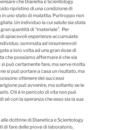
i pensare che Dianetia e Scientology
pido ripristino di una condizione di
o in uno stato di malattia. Purtroppo non
liata. Un individuo la cui salute sia stata
gran quantità di “materiale”. Per
e di spiacevoli esperienze accumulate
 individuo, sommata ad innumerevoli
gate a loro volta ad una gran dose di
rta che possiamo affermare è che sia
sé; si può certamente fare, ma serve molta
e si può portare a casa un risultato, ma
i possono ottenere dei successi
rigione può avvenire, ma soltanto se le
arlo. Chi è in pericolo di vita non può
di sé con la speranza che esso sia la sua
 alle dottrine di Dianetica e Scientology
ti di fare delle prove di laboratorio,