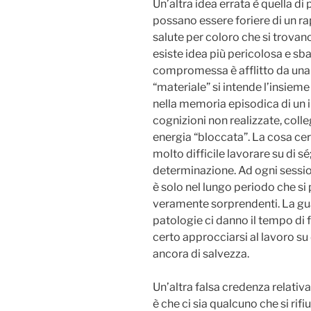
Un’altra idea errata è quella d
possano essere foriere di un ra
salute per coloro che si trovan
esiste idea più pericolosa e sbag
compromessa è afflitto da una 
“materiale” si intende l’insiem
nella memoria episodica di un
cognizioni non realizzate, colle
energia “bloccata”. La cosa ce
molto difficile lavorare su di 
determinazione. Ad ogni session
è solo nel lungo periodo che s
veramente sorprendenti. La gua
patologie ci danno il tempo di f
certo approcciarsi al lavoro su 
ancora di salvezza.
Un’altra falsa credenza relativa
è che ci sia qualcuno che si rifiu