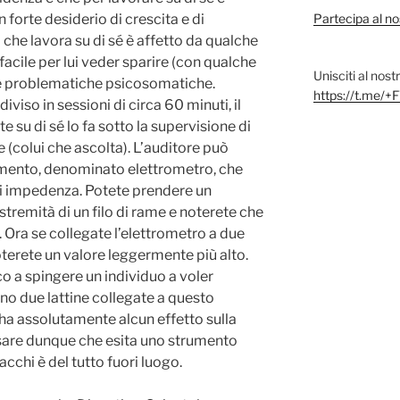
forte desiderio di crescita e di
Partecipa al no
che lavora su di sé è affetto da qualche
acile per lui veder sparire (con qualche
Unisciti al nos
ue problematiche psicosomatiche.
https://t.me
iviso in sessioni di circa 60 minuti, il
 su di sé lo fa sotto la supervisione di
(colui che ascolta). L’auditore può
mento, denominato elettrometro, che
di impedenza. Potete prendere un
stremità di un filo di rame e noterete che
 Ora se collegate l’elettrometro a due
oterete un valore leggermente più alto.
o a spingere un individuo a voler
mano due lattine collegate a questo
a assolutamente alcun effetto sulla
sare dunque che esita uno strumento
acchi è del tutto fuori luogo.