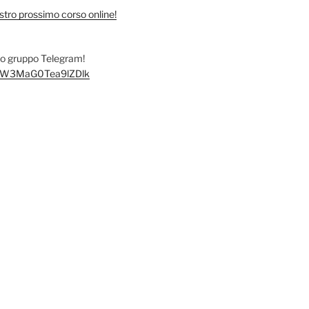
stro prossimo corso online!
tro gruppo Telegram!
/+FW3MaG0Tea9lZDlk