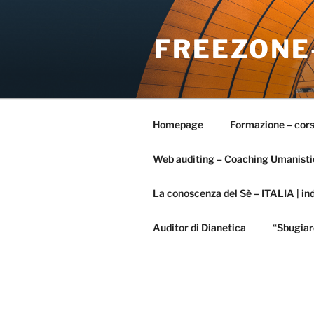
Salta
al
FREEZONE
contenuto
Homepage
Formazione – cors
Web auditing – Coaching Umanisti
La conoscenza del Sè – ITALIA | ind
Auditor di Dianetica
“Sbugiar