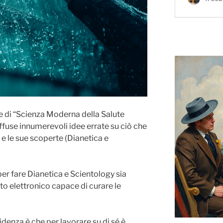
e di “Scienza Moderna della Salute
ffuse innumerevoli idee errate su ciò che
e le sue scoperte (Dianetica e
er fare Dianetica e Scientology sia
o elettronico capace di curare le
denza è che per lavorare su di sé è