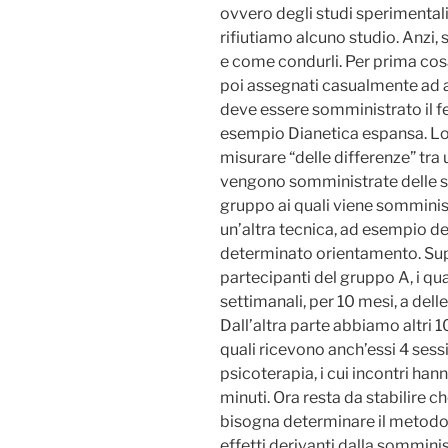
ovvero degli studi sperimentali
rifiutiamo alcuno studio. Anzi
e come condurli. Per prima cosa
poi assegnati casualmente ad a
deve essere somministrato il f
esempio Dianetica espansa. Lo
misurare “delle differenze” tra 
vengono somministrate delle s
gruppo ai quali viene somminis
un’altra tecnica, ad esempio de
determinato orientamento. Su
partecipanti del gruppo A, i qu
settimanali, per 10 mesi, a del
Dall’altra parte abbiamo altri 1
quali ricevono anch’essi 4 sess
psicoterapia, i cui incontri h
minuti. Ora resta da stabilire 
bisogna determinare il metodo d
effetti derivanti dalla sommin